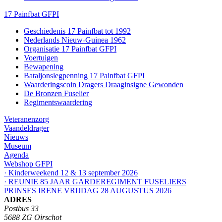
17 Painfbat GFPI
Geschiedenis 17 Painfbat tot 1992
Nederlands Nieuw-Guinea 1962
Organisatie 17 Painfbat GFPI
Voertuigen
Bewapening
Bataljonslegpenning 17 Painfbat GFPI
Waarderingscoin Dragers Draaginsigne Gewonden
De Bronzen Fuselier
Regimentswaardering
Veteranenzorg
Vaandeldrager
Nieuws
Museum
Agenda
Webshop GFPI
· Kinderweekend 12 & 13 september 2026
· REUNIE 85 JAAR GARDEREGIMENT FUSELIERS
PRINSES IRENE VRIJDAG 28 AUGUSTUS 2026
ADRES
Postbus 33
5688 ZG Oirschot