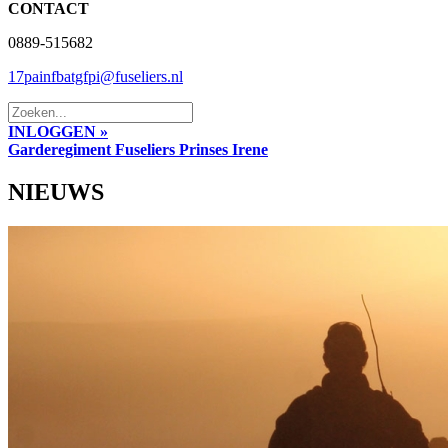
CONTACT
0889-515682
17painfbatgfpi@fuseliers.nl
INLOGGEN »
Garderegiment Fuseliers Prinses Irene
NIEUWS