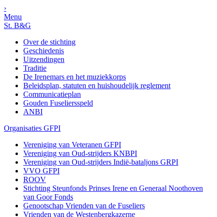
›
Menu
St. B&G
Over de stichting
Geschiedenis
Uitzendingen
Traditie
De Irenemars en het muziekkorps
Beleidsplan, statuten en huishoudelijk reglement
Communicatieplan
Gouden Fuseliersspeld
ANBI
Organisaties GFPI
Vereniging van Veteranen GFPI
Vereniging van Oud-strijders KNBPI
Vereniging van Oud-strijders Indië-bataljons GRPI
VVO GFPI
ROOV
Stichting Steunfonds Prinses Irene en Generaal Noothoven
van Goor Fonds
Genootschap Vrienden van de Fuseliers
Vrienden van de Westenbergkazerne