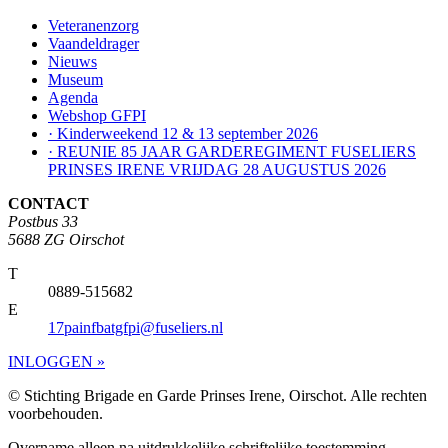
Veteranenzorg
Vaandeldrager
Nieuws
Museum
Agenda
Webshop GFPI
· Kinderweekend 12 & 13 september 2026
· REUNIE 85 JAAR GARDEREGIMENT FUSELIERS
PRINSES IRENE VRIJDAG 28 AUGUSTUS 2026
CONTACT
Postbus 33
5688 ZG Oirschot
T
0889-515682
E
17painfbatgfpi@fuseliers.nl
INLOGGEN »
© Stichting Brigade en Garde Prinses Irene, Oirschot. Alle rechten
voorbehouden.
Overname alleen na uitdrukkelijke schriftelijke toestemming.