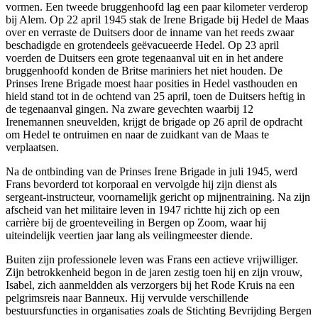
vormen. Een tweede bruggenhoofd lag een paar kilometer verderop
bij Alem. Op 22 april 1945 stak de Irene Brigade bij Hedel de Maas
over en verraste de Duitsers door de inname van het reeds zwaar
beschadigde en grotendeels geëvacueerde Hedel. Op 23 april
voerden de Duitsers een grote tegenaanval uit en in het andere
bruggenhoofd konden de Britse mariniers het niet houden. De
Prinses Irene Brigade moest haar posities in Hedel vasthouden en
hield stand tot in de ochtend van 25 april, toen de Duitsers heftig in
de tegenaanval gingen. Na zware gevechten waarbij 12
Irenemannen sneuvelden, krijgt de brigade op 26 april de opdracht
om Hedel te ontruimen en naar de zuidkant van de Maas te
verplaatsen.
Na de ontbinding van de Prinses Irene Brigade in juli 1945, werd
Frans bevorderd tot korporaal en vervolgde hij zijn dienst als
sergeant-instructeur, voornamelijk gericht op mijnentraining. Na zijn
afscheid van het militaire leven in 1947 richtte hij zich op een
carrière bij de groenteveiling in Bergen op Zoom, waar hij
uiteindelijk veertien jaar lang als veilingmeester diende.
Buiten zijn professionele leven was Frans een actieve vrijwilliger.
Zijn betrokkenheid begon in de jaren zestig toen hij en zijn vrouw,
Isabel, zich aanmeldden als verzorgers bij het Rode Kruis na een
pelgrimsreis naar Banneux. Hij vervulde verschillende
bestuursfuncties in organisaties zoals de Stichting Bevrijding Bergen