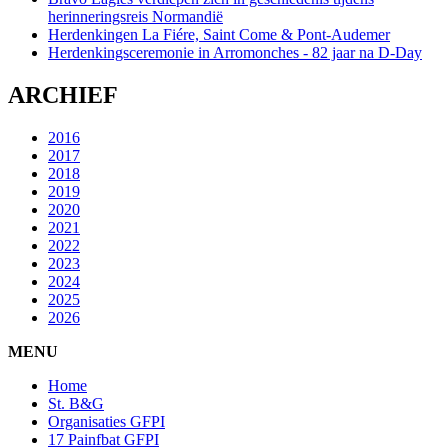
herinneringsreis Normandië
Herdenkingen La Fiére, Saint Come & Pont-Audemer
Herdenkingsceremonie in Arromonches - 82 jaar na D-Day
ARCHIEF
2016
2017
2018
2019
2020
2021
2022
2023
2024
2025
2026
MENU
Home
St. B&G
Organisaties GFPI
17 Painfbat GFPI