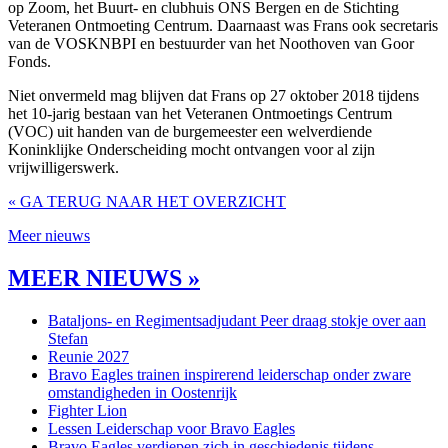
op Zoom, het Buurt- en clubhuis ONS Bergen en de Stichting
Veteranen Ontmoeting Centrum. Daarnaast was Frans ook secretaris
van de VOSKNBPI en bestuurder van het Noothoven van Goor
Fonds.
Niet onvermeld mag blijven dat Frans op 27 oktober 2018 tijdens
het 10-jarig bestaan van het Veteranen Ontmoetings Centrum
(VOC) uit handen van de burgemeester een welverdiende
Koninklijke Onderscheiding mocht ontvangen voor al zijn
vrijwilligerswerk.
« GA TERUG NAAR HET OVERZICHT
Meer nieuws
MEER NIEUWS »
Bataljons- en Regimentsadjudant Peer draag stokje over aan
Stefan
Reunie 2027
Bravo Eagles trainen inspirerend leiderschap onder zware
omstandigheden in Oostenrijk
Fighter Lion
Lessen Leiderschap voor Bravo Eagles
Bravo Eagles verdiepen zich in geschiedenis tijdens