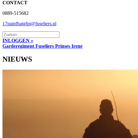
CONTACT
0889-515682
17painfbatgfpi@fuseliers.nl
INLOGGEN »
Garderegiment Fuseliers Prinses Irene
NIEUWS