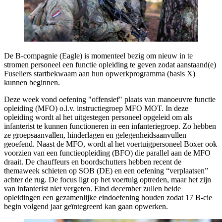
De B-compagnie (Eagle) is momenteel bezig om nieuw in te
stromen personeel een functie opleiding te geven zodat aanstaand(e)
Fuseliers startbekwaam aan hun opwerkprogramma (basis X)
kunnen beginnen.
Deze week vond oefening "offensief" plaats van manoeuvre functie
opleiding (MFO) o.l.v. instructiegroep MFO MOT. In deze
opleiding wordt al het uitgestegen personeel opgeleid om als
infanterist te kunnen
functioneren in een infanteriegroep. Zo hebben
ze groepsaanvallen, hinderlagen en gelegenheidsaanvullen
geoefend. Naast de MFO, wordt al het voertuigpersoneel Boxer ook
voorzien van een functieopleiding (BFO) die parallel aan de MFO
draait. De chauffeurs en boordschutters hebben recent de
themaweek schieten op SOB (DE) en een oefening “verplaatsen”
achter de rug. De focus ligt op het voertuig optreden, maar het zijn
van infanterist niet vergeten. Eind december zullen beide
opleidingen een gezamenlijke eindoefening houden zodat 17 B-cie
begin volgend jaar geïntegreerd kan gaan opwerken.