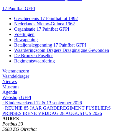
17 Painfbat GFPI
Geschiedenis 17 Painfbat tot 1992
Nederlands Nieuw-Guinea 1962
Organisatie 17 Painfbat GFPI
Voertuigen
Bewapening
Bataljonslegpenning 17 Painfbat GFPI
Waarderingscoin Dragers Draaginsigne Gewonden
De Bronzen Fuselier
Regimentswaardering
Veteranenzorg
Vaandeldrager
Nieuws
Museum
Agenda
Webshop GFPI
· Kinderweekend 12 & 13 september 2026
· REUNIE 85 JAAR GARDEREGIMENT FUSELIERS
PRINSES IRENE VRIJDAG 28 AUGUSTUS 2026
ADRES
Postbus 33
5688 ZG Oirschot