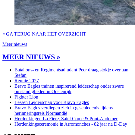
« GA TERUG NAAR HET OVERZICHT
Meer nieuws
MEER NIEUWS »
Bataljons- en Regimentsadjudant Peer draag stokje over aan
Stefan
Reunie 2027
Bravo Eagles trainen inspirerend leiderschap onder zware
omstandigheden in Oostenrijk
Fighter Lion
Lessen Leiderschap voor Bravo Eagles
Bravo Eagles verdiepen zich in geschiedenis tijdens
herinneringsreis Normandië
Herdenkingen La Fiére, Saint Come & Pont-Audemer
Herdenkingsceremonie in Arromonches - 82 jaar na D-Day