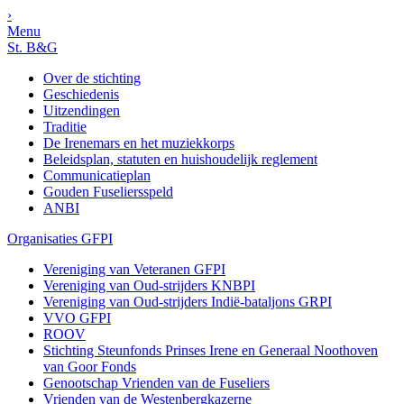
›
Menu
St. B&G
Over de stichting
Geschiedenis
Uitzendingen
Traditie
De Irenemars en het muziekkorps
Beleidsplan, statuten en huishoudelijk reglement
Communicatieplan
Gouden Fuseliersspeld
ANBI
Organisaties GFPI
Vereniging van Veteranen GFPI
Vereniging van Oud-strijders KNBPI
Vereniging van Oud-strijders Indië-bataljons GRPI
VVO GFPI
ROOV
Stichting Steunfonds Prinses Irene en Generaal Noothoven
van Goor Fonds
Genootschap Vrienden van de Fuseliers
Vrienden van de Westenbergkazerne