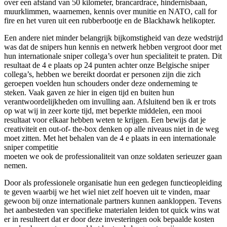
over een afstand van 50 kilometer, brancardrace, hindernisbaan,
muurklimmen, waarnemen, kennis over munitie en NATO, call for
fire en het vuren uit een rubberbootje en de Blackhawk helikopter.
Een andere niet minder belangrijk bijkomstigheid van deze wedstrijd
was dat de snipers hun kennis en netwerk hebben vergroot door met
hun internationale sniper collega’s over hun specialiteit te praten. Dit
resultaat de 4 e plaats op 24 punten achter onze Belgische sniper
collega’s, hebben we bereikt doordat er personen zijn die zich
geroepen voelden hun schouders onder deze onderneming te
steken. Vaak gaven ze hier in eigen tijd en buiten hun
verantwoordelijkheden om invulling aan. Afsluitend ben ik er trots
op wat wij in zeer korte tijd, met beperkte middelen, een mooi
resultaat voor elkaar hebben weten te krijgen. Een bewijs dat je
creativiteit en out-of- the-box denken op alle niveaus niet in de weg
moet zitten. Met het behalen van de 4 e plaats in een internationale
sniper competitie
moeten we ook de professionaliteit van onze soldaten serieuzer gaan
nemen.
Door als professionele organisatie hun een gedegen functieopleiding
te geven waarbij we het wiel niet zelf hoeven uit te vinden, maar
gewoon bij onze internationale partners kunnen aankloppen. Tevens
het aanbesteden van specifieke materialen leiden tot quick wins wat
er in resulteert dat er door deze investeringen ook bepaalde kosten