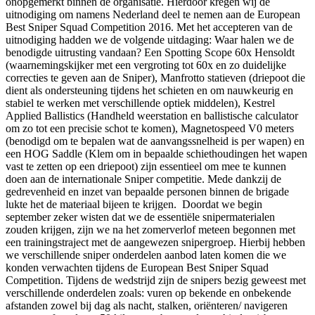
onopgemerkt binnen de organisatie. Hierdoor kregen wij de
uitnodiging om namens Nederland deel te nemen aan de European
Best Sniper Squad Competition 2016. Met het accepteren van de
uitnodiging hadden we de volgende uitdaging: Waar halen we de
benodigde uitrusting vandaan? Een Spotting Scope 60x Hensoldt
(waarnemingskijker met een vergroting tot 60x en zo duidelijke
correcties te geven aan de Sniper), Manfrotto statieven (driepoot die
dient als ondersteuning tijdens het schieten en om nauwkeurig en
stabiel te werken met verschillende optiek middelen), Kestrel
Applied Ballistics (Handheld weerstation en ballistische calculator
om zo tot een precisie schot te komen), Magnetospeed V0 meters
(benodigd om te bepalen wat de aanvangssnelheid is per wapen) en
een HOG Saddle (Klem om in bepaalde schiethoudingen het wapen
vast te zetten op een driepoot) zijn essentieel om mee te kunnen
doen aan de internationale Sniper competitie. Mede dankzij de
gedrevenheid en inzet van bepaalde personen binnen de brigade
lukte het de materiaal bijeen te krijgen. Doordat we begin
september zeker wisten dat we de essentiële snipermaterialen
zouden krijgen, zijn we na het zomerverlof meteen begonnen met
een trainingstraject met de aangewezen snipergroep. Hierbij hebben
we verschillende sniper onderdelen aanbod laten komen die we
konden verwachten tijdens de European Best Sniper Squad
Competition. Tijdens de wedstrijd zijn de snipers bezig geweest met
verschillende onderdelen zoals: vuren op bekende en onbekende
afstanden zowel bij dag als nacht, stalken, oriënteren/ navigeren