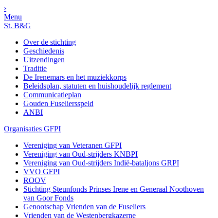
›
Menu
St. B&G
Over de stichting
Geschiedenis
Uitzendingen
Traditie
De Irenemars en het muziekkorps
Beleidsplan, statuten en huishoudelijk reglement
Communicatieplan
Gouden Fuseliersspeld
ANBI
Organisaties GFPI
Vereniging van Veteranen GFPI
Vereniging van Oud-strijders KNBPI
Vereniging van Oud-strijders Indië-bataljons GRPI
VVO GFPI
ROOV
Stichting Steunfonds Prinses Irene en Generaal Noothoven
van Goor Fonds
Genootschap Vrienden van de Fuseliers
Vrienden van de Westenbergkazerne