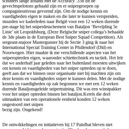
schutters lange afstand met de Accuracy .338 uit de
gevechtspelotons gehaald zijn en er snipergroepen op
compagniesniveau gevormd zijn. Om de nodige kennis en
vaardigheden eigen te maken en die later te kunnen verspreiden,
stuurden we kaderleden naar België voor een 12 weken durende
pre-stage bij het sniperdetachement van Bataljon ‘Bevrijding 5e
Linie’ uit Leopoldsburg, (Deze Belgische sniper collega’s behaalde
de 3de plaats in de European Best Sniper Squad Competition). Als
sergeant-majoor Mastergunner bij de Sectie 3 ging ik naar het
International Special Training Center in Pfullendorf (Dld) en
Noorwegen. Hier maakte ik me verschillende aspecten van het
sniperoptreden eigen, waaronder schiettechniek en tactiek. Het feit
dat we anderhalf jaar geleden naar het buitenland moesten uitwijken
om kennis en vaardigheden van het sniper optreden op te doen,
geeft aan dat we binnen onze organisatie niet bij machten zijn om
deze kennis en vaardigheden sniper te kunnen delen. Met de nodige
kennis en vaardigheden op zak begonnen we met een 12 weken
durende Bataljonsgeleide snipertraining. Dit was een winstpakker
voor het sniper optreden binnen het bataljon.Kerels die deel
uitmaakten van een operationele eenheid konden 12 weken
ongestoord met snipen
bezig zijn. Ongekend!
De ontwikkelingen en initiatieven bij 17 Painfbat bleven niet