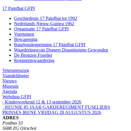
17 Painfbat GFPI
Geschiedenis 17 Painfbat tot 1992
Nederlands Nieuw-Guinea 1962
Organisatie 17 Painfbat GFPI
Voertuigen
Bewapening
Bataljonslegpenning 17 Painfbat GFPI
Waarderingscoin Dragers Draaginsigne Gewonden
De Bronzen Fuselier
Regimentswaardering
Veteranenzorg
Vaandeldrager
Nieuws
Museum
Agenda
Webshop GFPI
· Kinderweekend 12 & 13 september 2026
· REUNIE 85 JAAR GARDEREGIMENT FUSELIERS
PRINSES IRENE VRIJDAG 28 AUGUSTUS 2026
ADRES
Postbus 33
5688 ZG Oirschot