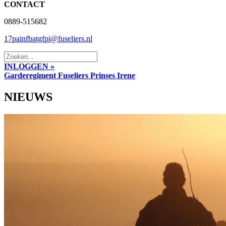
CONTACT
0889-515682
17painfbatgfpi@fuseliers.nl
INLOGGEN »
Garderegiment Fuseliers Prinses Irene
NIEUWS