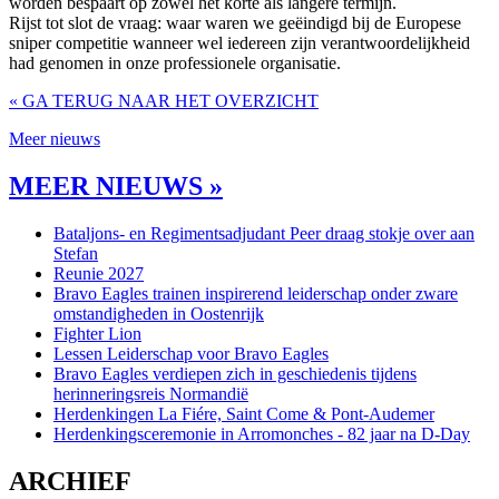
worden bespaart op zowel het korte als langere termijn.
Rijst tot slot de vraag: waar waren we geëindigd bij de Europese
sniper competitie wanneer wel iedereen zijn verantwoordelijkheid
had genomen in onze professionele organisatie.
« GA TERUG NAAR HET OVERZICHT
Meer nieuws
MEER NIEUWS »
Bataljons- en Regimentsadjudant Peer draag stokje over aan
Stefan
Reunie 2027
Bravo Eagles trainen inspirerend leiderschap onder zware
omstandigheden in Oostenrijk
Fighter Lion
Lessen Leiderschap voor Bravo Eagles
Bravo Eagles verdiepen zich in geschiedenis tijdens
herinneringsreis Normandië
Herdenkingen La Fiére, Saint Come & Pont-Audemer
Herdenkingsceremonie in Arromonches - 82 jaar na D-Day
ARCHIEF