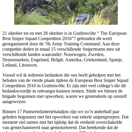
21 oktober tot en met 28 oktober is in Grafenwöhr “ The European
Best Sniper Squad Competition 2016”? gehouden dit werd
georganiseerd door de 7th Army Training Command. Aan deze
competitie deden in totaal 15 verschillende Sniperteams mee uit
verschillende landen waaronder: Noorwegen, Zweden,
Denenmarken, Engeland, België, Amerika, Griekenland, Spanje,
Letland, Litouwen.
Vooraf wil ik iedereen bedanken die ons heeft geholpen met het
behalen van de vierde plaats tijdens de European Best Sniper Squad
Competition 2016 in Grafenwöhr. Er zijn niet veel collega’s die dit
bedankwoordje in ontvangst kunnen nemen. Sinds we binnen de
brigade begonnen met opwerken, waren we grotendeels op onszelf
aangewezen.
Binnen 17 Pantserinfanteriebataljon zijn we zo’n anderhalf jaar
geleden begonnen met het opwerken van enkele snipergroepen. Dat
moment viel samen met het tijdstip dat de eenheid overschakelde
van gemechaniseerd naar gemotoriseerd. Dat betekende dat de